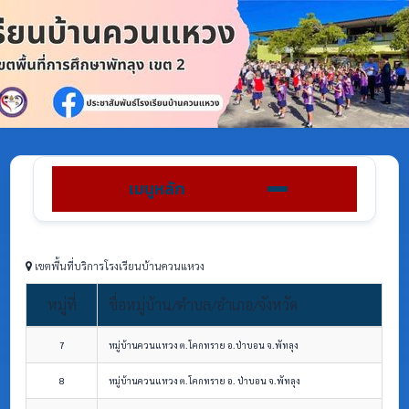
เมนูหลัก
เขตพื้นที่บริการโรงเรียนบ้านควนแหวง
หมู่ที่
ชื่อหมู่บ้าน/ตำบล/อำเภอ/จังหวัด
7
หมู่บ้านควนแหวง ต.โคกทราย อ.ป่าบอน จ.พัทลุง
8
หมู่บ้านควนแหวง ต.โคกทราย อ. ป่าบอน จ.พัทลุง