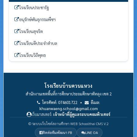
โรงเรียนประชารัฐ
อนุรักษ์พันธุกรรมพืชฯ
โรงเรียนสุจริต
โรงเรียนดีประจำตำบล
โรงเรียนวิถีพุทธ
โรงเรียนบ้านควนแหวง
สำนักงานเขตพื้นที่การศึกษาประถมศึกษาพัทลุง เขต 2
โทรศัพท์: 074601722 •
อีเมล:
khuanwaeng.school@gmail.com
เว็บมาสเตอร์:
เจ้าหน้าที่ผู้ดูแลระบบคอมพิวเตอร์
© ระบบเว็บไซต์สถานศึกษา WEB Schoolthai CMS V.2
ติดต่อทีมพัฒนา FB
LINE OA