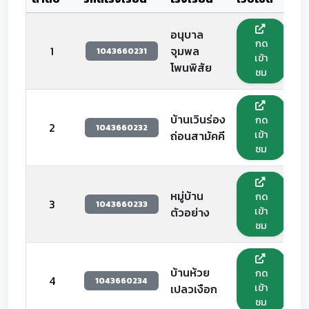
อนุบาล
กด
1
จุมพล
1043660231
เข้า
โพนพิสัย
ชม
บ้านเวินร่อง
กด
2
1043660232
เข้า
ถ่อนสามัคคี
ชม
หมู่บ้าน
กด
3
1043660233
เข้า
ตัวอย่าง
ชม
บ้านห้วย
กด
4
1043660234
เข้า
เปลวเงือก
ชม