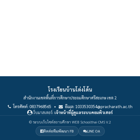
โรงเรียนบ้านโต่งโต้น
สำนักงานเขตพื้นที่การศึกษาประถมศึกษาศรีสะเกษ เขต 2
โทรศัพท์: 0837968565 •
อีเมล: 1033530354@pracharath.ac.th
เว็บมาสเตอร์:
เจ้าหน้าที่ผู้ดูแลระบบคอมพิวเตอร์
© ระบบเว็บไซต์สถานศึกษา WEB Schoolthai CMS V.2
ติดต่อทีมพัฒนา FB
LINE OA