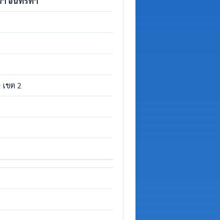
า อินทร์ทา
 เขต 2