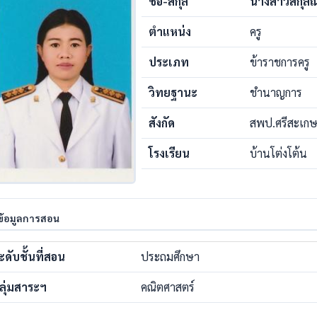
ชื่อ-สกุล
นางสาวสกุลณ
ตำแหน่ง
ครู
ประเภท
ข้าราชการครู
วิทยฐานะ
ชำนาญการ
สังกัด
สพป.ศรีสะเกษ
โรงเรียน
บ้านโต่งโต้น
ข้อมูลการสอน
ะดับชั้นที่สอน
ประถมศึกษา
ลุ่มสาระฯ
คณิตศาสตร์