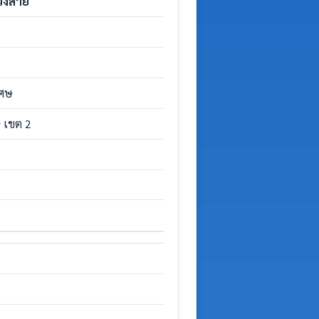
วงสาย
เศษ
 เขต 2