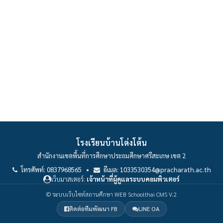
โรงเรียนบ้านโต่งโต้น
สำนักงานเขตพื้นที่การศึกษาประถมศึกษาศรีสะเกษ เขต 2
โทรศัพท์: 0837968565 •
อีเมล: 1033530354@pracharath.ac.th
เว็บมาสเตอร์:
เจ้าหน้าที่ผู้ดูแลระบบคอมพิวเตอร์
© ระบบเว็บไซต์สถานศึกษา WEB Schoolthai CMS V.2
ติดต่อทีมพัฒนา FB
LINE OA