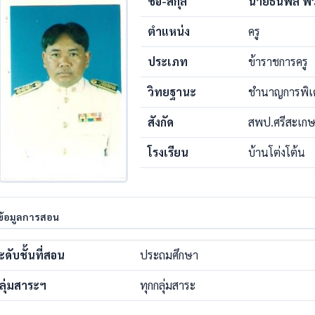
ชื่อ-สกุล
นายธนพล พ
ตำแหน่ง
ครู
ประเภท
ข้าราชการครู
วิทยฐานะ
ชำนาญการพิ
สังกัด
สพป.ศรีสะเกษ
โรงเรียน
บ้านโต่งโต้น
ข้อมูลการสอน
ะดับชั้นที่สอน
ประถมศึกษา
ลุ่มสาระฯ
ทุกกลุ่มสาระ