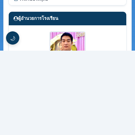
ผู้อำนวยการโรงเรียน
🌙
นายคณัสพันธ์ พระพรเพ็ญ
แนะนำบุคลากร