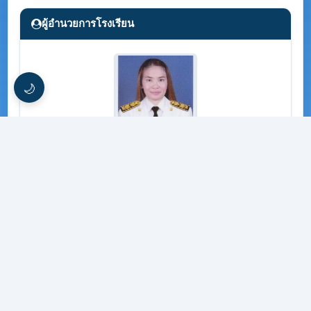
ผู้อำนวยการโรงเรียน
🌙
นางสิรินาถ ไชยา
แนะนำบุคลากร
นางสุภาดา พนมมิตร