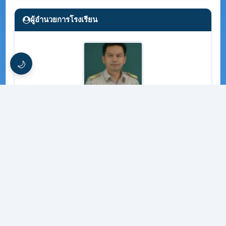
ผู้อำนวยการโรงเรียน
🌙
นายสงวนศักดิ์ ปัญใจแก้ว
แนะนำบุคลากร
นายสุทัศน์ จันทร์ปิน