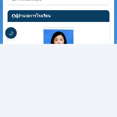
ผู้อำนวยการโรงเรียน
🌙
นางนิภาพร โคตมะณี
แนะนำบุคลากร