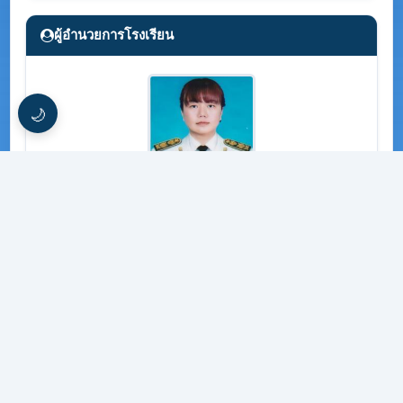
ผู้อำนวยการโรงเรียน
🌙
นางเกษธิฎา บุญธรรม
แนะนำบุคลากร
นางสาวพรทิพย์ คูพฤกษาพันธ์