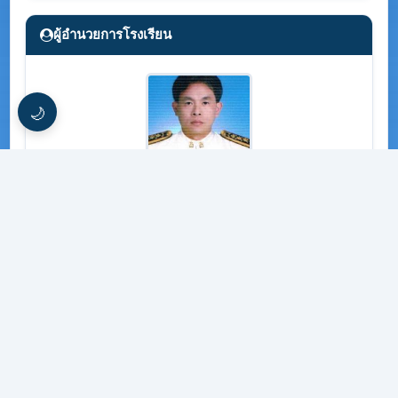
ผู้อำนวยการโรงเรียน
🌙
นายศราวุธ สุขดี
แนะนำบุคลากร
ว่าที่ร้อยตรีหญิงกรวรรณ ปูสัญจร